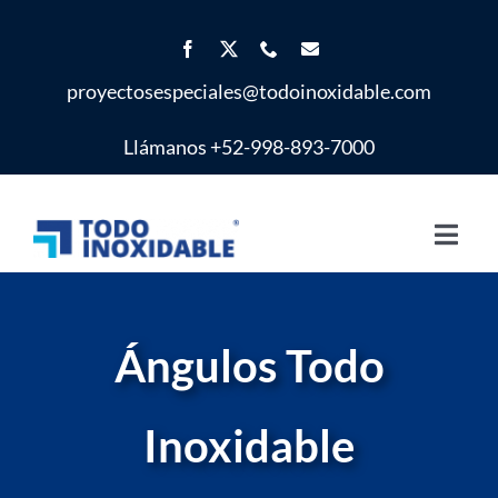
Saltar
al
contenido
proyectosespeciales@todoinoxidable.com
Llámanos +52-998-893-7000
Toggl
Navig
Inicio
Ángulos Todo
Proyectos Especiales
Inoxidable
Productos