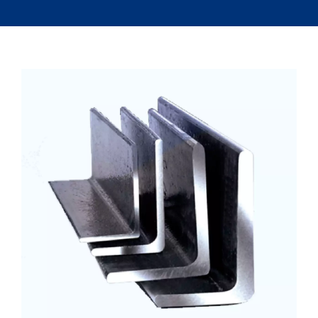
Cocinas Industriales
Máquinas
La Fábrica
Servicio Técnico
Contacto
Lista de Cotizar