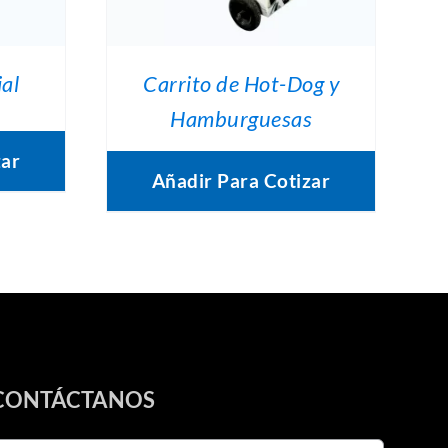
ial
Carrito de Hot-Dog y
Hamburguesas
zar
Añadir Para Cotizar
CONTÁCTANOS