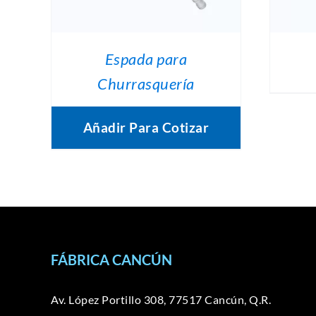
OPCIONES
SE
PUEDEN
ELEGIR
Espada para
EN
LA
Churrasquería
PÁGINA
DE
PRODUCTO
Añadir Para Cotizar
FÁBRICA CANCÚN
Av. López Portillo 308, 77517 Cancún, Q.R.