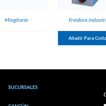
Mingitorio
Freidora Industr
Añadir Para Coti
SUCURSALES