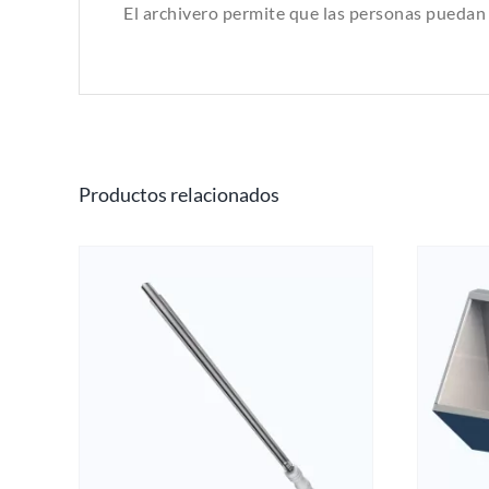
El archivero permite que las personas puedan 
Productos relacionados
ESTE
SELECCIONAR OPCIONES
/
PRODUCTO
QUICK VIEW
TIENE
MÚLTIPLES
VARIANTES.
LAS