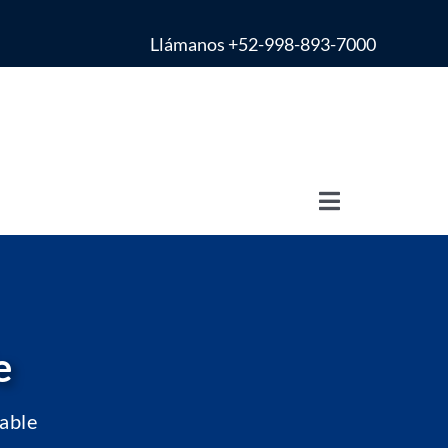
Llámanos +52-998-893-7000
Toggle
Navigation
e
able