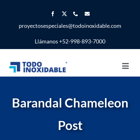
Saltar
al
contenido
proyectosespeciales@todoinoxidable.com
Llámanos +52-998-893-7000
Toggl
Navig
Inicio
Barandal Chameleon
Proyectos Especiales
Post
Productos