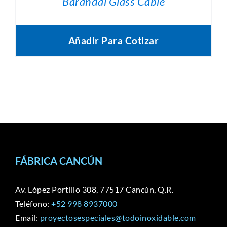
Barandal Glass Cable
Añadir Para Cotizar
FÁBRICA CANCÚN
Av. López Portillo 308, 77517 Cancún, Q.R.
Teléfono:
+52 998 8937000
Email:
proyectosespeciales@todoinoxidable.com