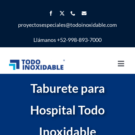
Saltar
al
contenido
proyectosespeciales@todoinoxidable.com
Llámanos +52-998-893-7000
Toggl
Navig
Inicio
Taburete para
Proyectos Especiales
Hospital Todo
Productos
Inoxidable