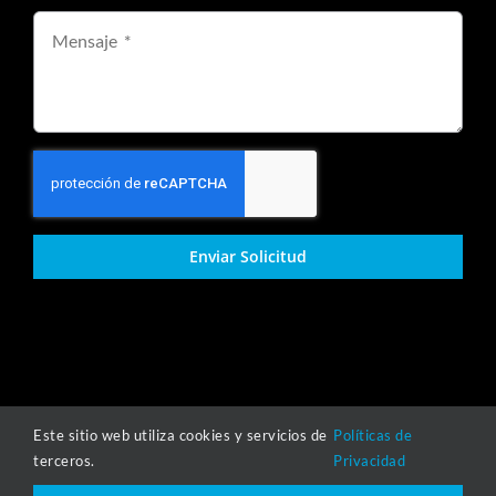
Enviar Solicitud
Este sitio web utiliza cookies y servicios de
Políticas de
Copyright © 2021-2025 | Grupo Todo Inoxidable |
Políticas de
terceros.
Privacidad
Privacidad