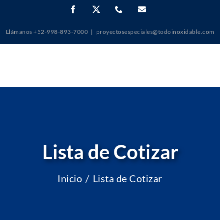
Facebook
X
Phone
Correo
electrónico
Llámanos +52-998-893-7000
|
proyectosespeciales@todoinoxidable.com
Lista de Cotizar
Inicio
Lista de Cotizar