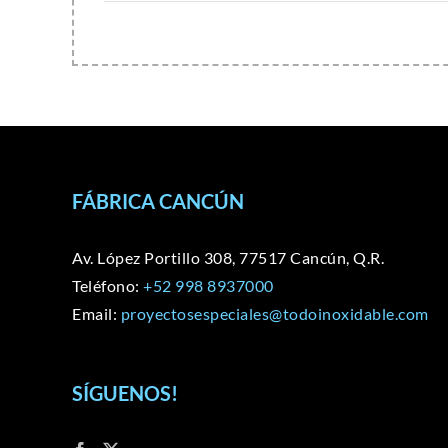
FÁBRICA CANCÚN
Av. López Portillo 308, 77517 Cancún, Q.R.
Teléfono:
+52 998 8937000
Email:
proyectosespeciales@todoinoxidable.com
SÍGUENOS!