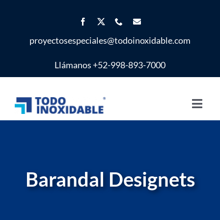
Saltar
al
contenido
proyectosespeciales@todoinoxidable.com
Llámanos +52-998-893-7000
Toggl
Navig
Inicio
Proyectos Especiales
Barandal Designets
Productos