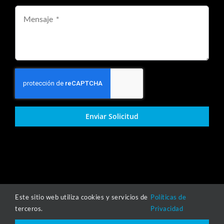
Enviar Solicitud
Este sitio web utiliza cookies y servicios de
Políticas de
Copyright © 2021-2025 | Grupo Todo Inoxidable |
Políticas de
terceros.
Privacidad
Privacidad