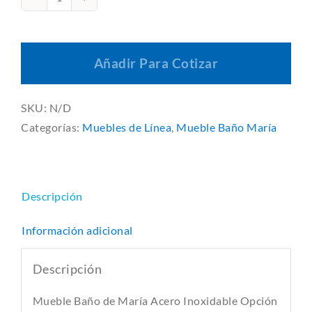
Mueble
Baño
de
Añadir Para Cotizar
María
Acero
Inoxidable
SKU:
N/D
Opción
Categorías:
Muebles de Línea
,
Mueble Baño María
01
cantidad
Descripción
Información adicional
Descripción
Mueble Baño de María Acero Inoxidable Opción