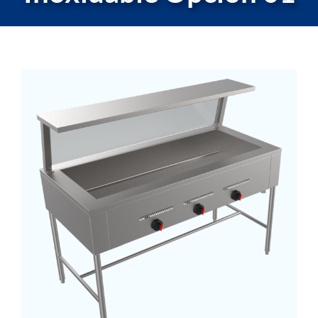
Cocinas Industriales
Máquinas
La Fábrica
Servicio Técnico
Contacto
Lista de Cotizar