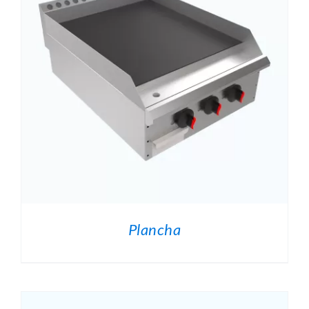
O
.
Plancha
O