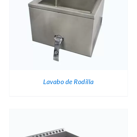
O
.
Lavabo de Rodilla
O