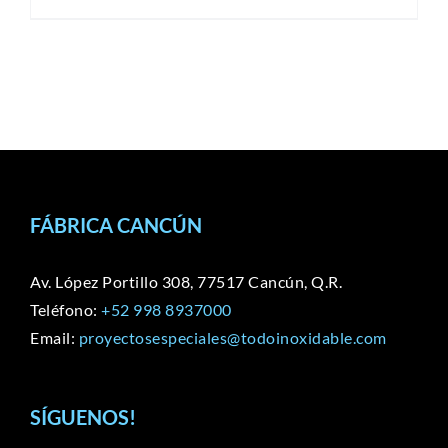
FÁBRICA CANCÚN
Av. López Portillo 308, 77517 Cancún, Q.R.
Teléfono:
+52 998 8937000
Email:
proyectosespeciales@todoinoxidable.com
SÍGUENOS!