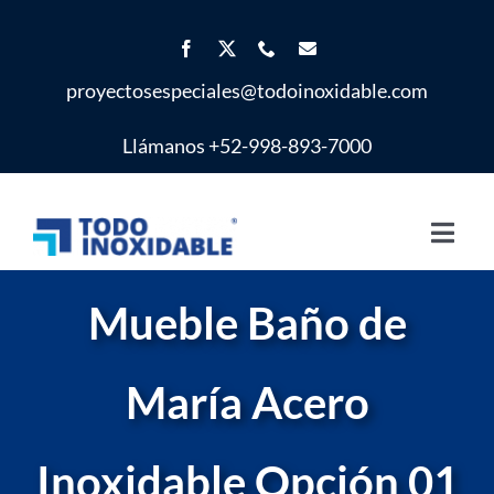
Saltar
al
contenido
proyectosespeciales@todoinoxidable.com
Llámanos +52-998-893-7000
Toggl
Navig
Inicio
Mueble Baño de
Proyectos Especiales
María Acero
Productos
Inoxidable Opción 01