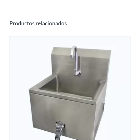
Productos relacionados
O
.