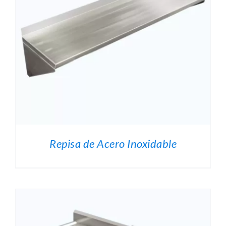
O
.
Repisa de Acero Inoxidable
O