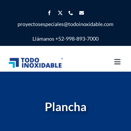
Saltar
al
contenido
proyectosespeciales@todoinoxidable.com
Llámanos +52-998-893-7000
Toggl
Navig
Inicio
Proyectos Especiales
Plancha
Productos