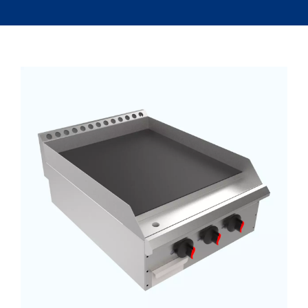
Cocinas Industriales
Máquinas
La Fábrica
Servicio Técnico
Contacto
Lista de Cotizar