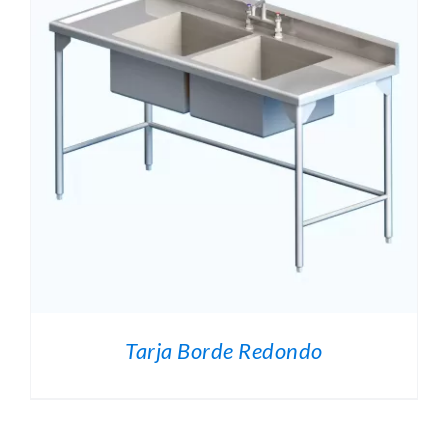
O
.
Tarja Borde Redondo
O