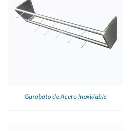
O
.
Garabato de Acero Inoxidable
O