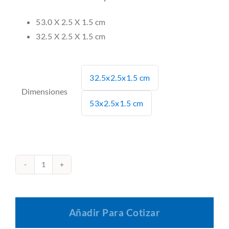
53.0 X 2.5 X 1.5 cm
32.5 X 2.5 X 1.5 cm
32.5x2.5x1.5 cm

Dimensiones
53x2.5x1.5 cm
Separadores
de
Inserto
Añadir Para Cotizar
cantidad