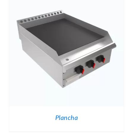
O
.
Plancha
O