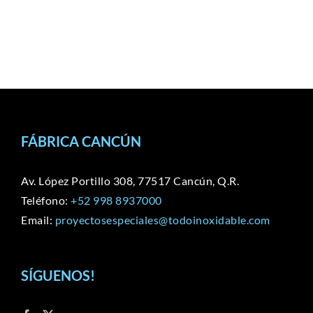
FÁBRICA CANCÚN
Av. López Portillo 308, 77517 Cancún, Q.R.
Teléfono:
+52 998 8937000
Email:
proyectosespeciales@todoinoxidable.com
SÍGUENOS!