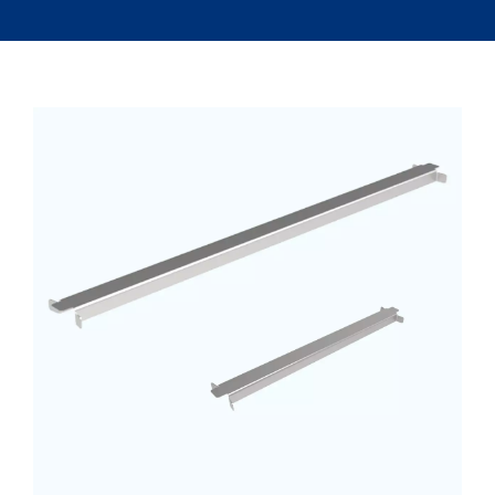
Cocinas Industriales
Máquinas
La Fábrica
Servicio Técnico
Contacto
Lista de Cotizar