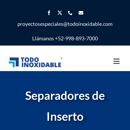
Saltar
al
contenido
proyectosespeciales@todoinoxidable.com
Llámanos +52-998-893-7000
Toggl
Navig
Inicio
Separadores de
Proyectos Especiales
Inserto
Productos